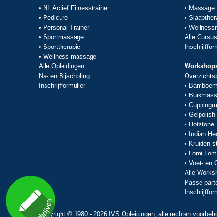
•
NL Actief Fitnesstrainer
•
Massage
•
Pedicure
•
Slaapther
•
Personal Trainer
•
Wellnessm
•
Sportmassage
Alle Cursu
•
Sporttherapie
Inschrijffor
•
Wellness massage
Alle Opleidingen
Workshop
Na- en Bijscholing
Overzichts
Inschrijfformulier
•
Bamboem
•
Buikmass
•
Cuppingm
•
Gelpolish
•
Hotstone
•
Indian He
•
Kruiden 
•
Lomi Lom
•
Voet- en
Alle Works
Passe-part
Inschrijffor
Copyright © 1980 - 2026 IVS Opleidingen, alle rechten voorbeh