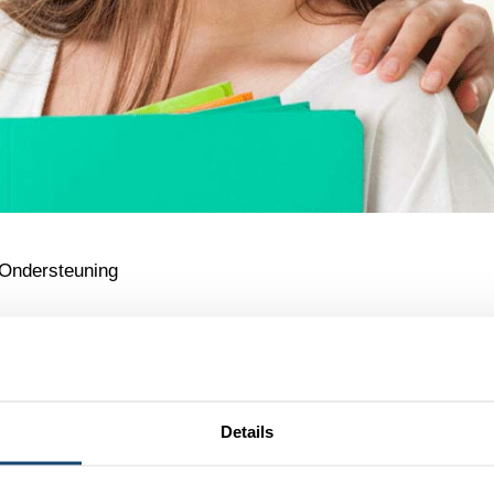
Ondersteuning
 Technische Ondersteuning
n of onze website kun je uiteraard altijd
contact
met ons opn
Details