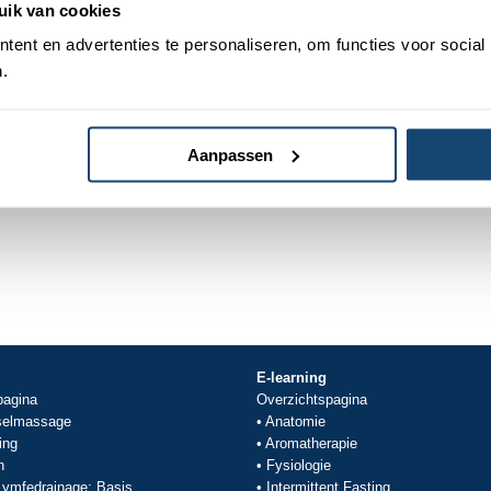
uik van cookies
ent en advertenties te personaliseren, om functies voor social
.
Aanpassen
die het meest bij jouw vraag past.
E-learning
pagina
Overzichtspagina
selmassage
•
Anatomie
ing
•
Aromatherapie
h
•
Fysiologie
ymfedrainage: Basis
•
Intermittent Fasting