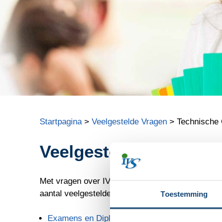
Startpagina
>
Veelgestelde Vragen
> Technische 
Veelgestelde Vragen:
Met vragen over IVS Opleidingen, onze opleidinge
aantal veelgestelde vragen op deze pagina.
Toestemming
Examens en Diploma's