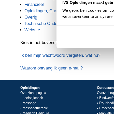
IVS Opleidingen maakt gebr
Financieel
We gebruiken cookies om cont
Opleidingen, Cursussen en Workshops
websiteverkeer te analyseren
Overig
Technische Ondersteuning
Website
Kies in het bovenstaande overzicht een categorie 
Ik ben mijn wachtwoord vergeten, wat nu?
Waarom ontvang ik geen e-mail?
Opleidingen
Cursussen
Overzichtspagina
Overzichts
•
Leefstijlcoach
•
Bindweef
•
Massage
•
Dry Needl
•
Massagetherapie
•
Ergocoac
•
Medisch Pedicure
•
Manuele L