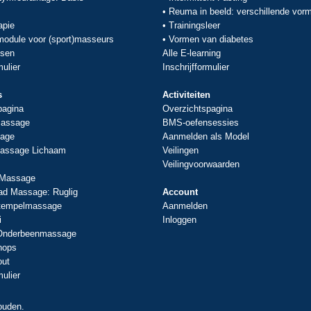
•
Reuma in beeld: verschillende vor
apie
•
Trainingsleer
odule voor (sport)masseurs
•
Vormen van diabetes
ssen
Alle E-learning
mulier
Inschrijfformulier
s
Activiteiten
pagina
Overzichtspagina
assage
BMS-oefensessies
age
Aanmelden als Model
assage Lichaam
Veilingen
Veilingvoorwaarden
 Massage
ad Massage: Ruglig
Account
stempelmassage
Aanmelden
i
Inloggen
 Onderbeenmassage
hops
out
mulier
ouden.