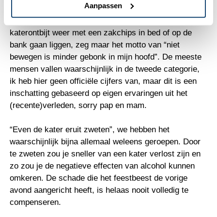
Aanpassen
twee typen, mensen met het motto “lekker zweten is
sneller herstellen” en mensen die na een vet
katerontbijt weer met een zakchips in bed of op de
bank gaan liggen, zeg maar het motto van “niet
bewegen is minder gebonk in mijn hoofd”. De meeste
mensen vallen waarschijnlijk in de tweede categorie,
ik heb hier geen officiële cijfers van, maar dit is een
inschatting gebaseerd op eigen ervaringen uit het
(recente)verleden, sorry pap en mam.
“Even de kater eruit zweten”, we hebben het
waarschijnlijk bijna allemaal weleens geroepen. Door
te zweten zou je sneller van een kater verlost zijn en
zo zou je de negatieve effecten van alcohol kunnen
omkeren. De schade die het feestbeest de vorige
avond aangericht heeft, is helaas nooit volledig te
compenseren.