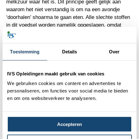
melkzuur waar het is. Dit principe geeft gelijk aan
waarom het niet verstandig is om na een avondje
‘doorhalen’ shoarma te gaan eten. Alle slechte stoffen
in dit voedsel worden namelijk opgeslagen, omdat
eerst de alcohol uit het lichaam moet.
Naar bed of naar de sportschool?
Toestemming
Details
Over
Alcohol heeft tevens een pijndempende werking,
waardoor je sneller over je grenzen heen zal gaan. Je
IVS Opleidingen maakt gebruik van cookies
hebt een grotere kans op blessures.
We gebruiken cookies om content en advertenties te
Kortom alcohol voor het sporten is niet verstandig,
personaliseren, om functies voor social media te bieden
maar wat als we het nu is omdraaien en gaan sporten
en om ons websiteverkeer te analyseren.
na de alcohol. En dan bedoel ik natuurlijk niet direct
erna, maar als de kater is ingeslagen.
Accepteren
De meeste mensen zijn wel even uitgeschakeld na
een nacht flink doorhalen. Hierin onderscheiden we