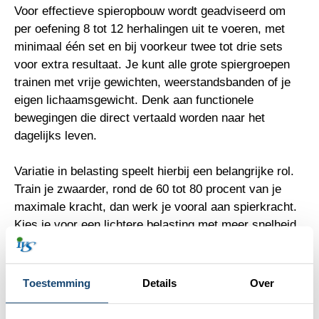
Voor effectieve spieropbouw wordt geadviseerd om
per oefening 8 tot 12 herhalingen uit te voeren, met
minimaal één set en bij voorkeur twee tot drie sets
voor extra resultaat. Je kunt alle grote spiergroepen
trainen met vrije gewichten, weerstandsbanden of je
eigen lichaamsgewicht. Denk aan functionele
bewegingen die direct vertaald worden naar het
dagelijks leven.
Variatie in belasting speelt hierbij een belangrijke rol.
Train je zwaarder, rond de 60 tot 80 procent van je
maximale kracht, dan werk je vooral aan spierkracht.
Kies je voor een lichtere belasting met meer snelheid,
dan verbeter je juist coördinatie en controle. Deze
principes sluiten aan bij hoe
spieropbouw en
trainingsprikkels
werken, ongeacht leeftijd.
Toestemming
Details
Over
Onderzoek laat zien dat trainen met hogere intensiteit,