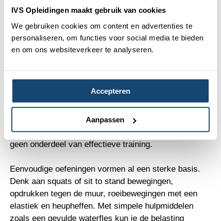
mits goed uitgevoerd, sterke effecten heeft op zowel
IVS Opleidingen maakt gebruik van cookies
spierkracht als functionaliteit. Belastingen onder de 50
We gebruiken cookies om content en advertenties te
procent leveren vaak weinig resultaat op, terwijl
personaliseren, om functies voor social media te bieden
zwaardere prikkels juist zorgen voor duidelijke
en om ons websiteverkeer te analyseren.
vooruitgang. Veiligheid blijft daarbij altijd leidend, met
aandacht voor techniek en begeleiding.
Accepteren
Begin je net met krachttraining? Start dan met twee
sessies per week en focus op 8 tot 12 herhalingen per
oefening. Bouw dit rustig uit naar meerdere sets. De
Aanpassen
laatste herhalingen mogen uitdagend zijn, maar pijn is
geen onderdeel van effectieve training.
Eenvoudige oefeningen vormen al een sterke basis.
Denk aan squats of sit to stand bewegingen,
opdrukken tegen de muur, roeibewegingen met een
elastiek en heupheffen. Met simpele hulpmiddelen
zoals een gevulde waterfles kun je de belasting