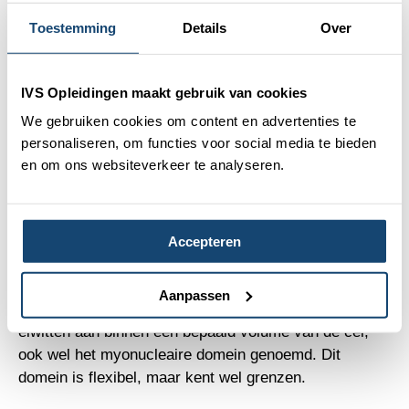
Toestemming
Details
Over
IVS Opleidingen maakt gebruik van cookies
We gebruiken cookies om content en advertenties te
personaliseren, om functies voor social media te bieden
en om ons websiteverkeer te analyseren.
Satellietcellen, myonuclei en de grenzen van het
myonucleaire domein
Accepteren
Een spiervezel is geen gewone cel, maar een grote
structuur met meerdere celkernen, de zogenoemde
Aanpassen
myonuclei
. Deze kernen sturen de aanmaak van
eiwitten aan binnen een bepaald volume van de cel,
ook wel het myonucleaire domein genoemd. Dit
domein is flexibel, maar kent wel grenzen.