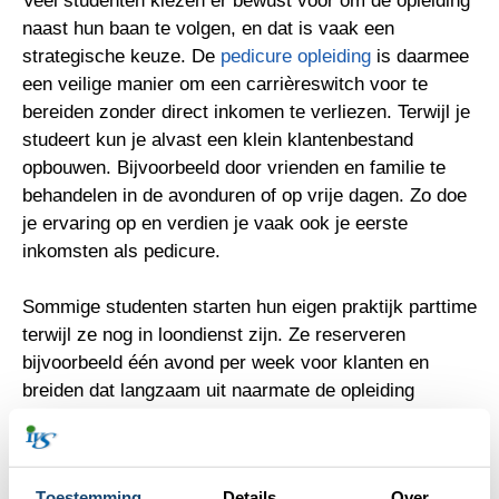
Veel studenten kiezen er bewust voor om de opleiding
naast hun baan te volgen, en dat is vaak een
strategische keuze. De
pedicure opleiding
is daarmee
een veilige manier om een carrièreswitch voor te
bereiden zonder direct inkomen te verliezen. Terwijl je
studeert kun je alvast een klein klantenbestand
opbouwen. Bijvoorbeeld door vrienden en familie te
behandelen in de avonduren of op vrije dagen. Zo doe
je ervaring op en verdien je vaak ook je eerste
inkomsten als pedicure.
Sommige studenten starten hun eigen praktijk parttime
terwijl ze nog in loondienst zijn. Ze reserveren
bijvoorbeeld één avond per week voor klanten en
breiden dat langzaam uit naarmate de opleiding
vordert. Op het moment dat ze hun diploma hebben,
zijn ze klaar om volledig over te stappen. Deze
geleidelijke overgang verkleint de financiële risico’s en
Toestemming
Details
Over