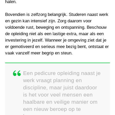
halen.
Bovendien is zelfzorg belangrijk. Studeren naast werk
en gezin kan intensief zijn. Zorg daarom voor
voldoende rust, beweging en ontspanning. Beschouw
de opleiding niet als een lastige extra, maar als een
investering in jezelf. Wanneer je omgeving ziet dat je
er gemotiveerd en serieus mee bezig bent, ontstaat er
vaak vanzelf meer begrip en steun.
Een pedicure opleiding naast je
werk vraagt planning en
discipline, maar juist daardoor
is het voor veel mensen een
haalbare en veilige manier om
een nieuw beroep op te