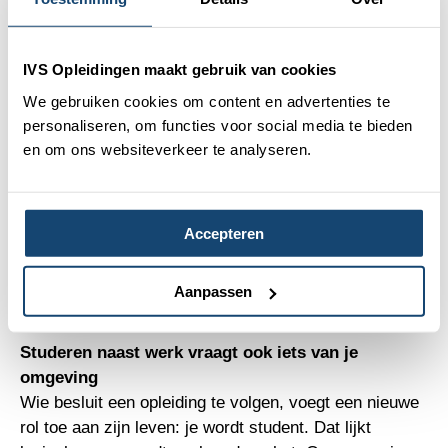
zorgt voor een soepele integratie van je nieuwe vak in
je leven.
IVS Opleidingen maakt gebruik van cookies
Daarnaast is er nog een praktische reden. Het
We gebruiken cookies om content en advertenties te
leerproces vraagt tijd om technieken goed te laten
personaliseren, om functies voor social media te bieden
landen. Door naast je werk te studeren krijg je de kans
en om ons websiteverkeer te analyseren.
om regelmatig te oefenen, feedback te krijgen en stap
voor stap te groeien. Als je fulltime zou studeren krijg
je vaak veel informatie in korte tijd, maar heb je
minder ruimte om alles rustig te verwerken. De
Accepteren
combinatie van werk en studie zorgt daarom voor een
prettig tempo waarin theorie en praktijk elkaar
Aanpassen
versterken.
Studeren naast werk vraagt ook iets van je
omgeving
Wie besluit een opleiding te volgen, voegt een nieuwe
rol toe aan zijn leven: je wordt student. Dat lijkt