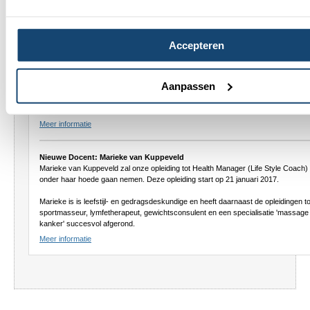
Nieuwe docent: Angelique Gutteling
Met gepaste trots kunnen we melden dat Angelique Gutteling vanaf 24 oktober a.
Accepteren
onze cursus voetreflexmassage zal gaan verzorgen.
Angelique is gediplomeerd cranio sacraal therapeut, lymfetherapeut en
Aanpassen
voetreflextherapeut en heeft diverse andere massageopleidingen met succes
afgerond. Naast haar werkzaamheden voor IVS Opleidingen runt Angelique sind
2000 een succesvolle eigen praktijk.
Meer informatie
Nieuwe Docent: Marieke van Kuppeveld
Marieke van Kuppeveld zal onze opleiding tot Health Manager (Life Style Coach)
onder haar hoede gaan nemen. Deze opleiding start op 21 januari 2017.
Marieke is is leefstijl- en gedragsdeskundige en heeft daarnaast de opleidingen to
sportmasseur, lymfetherapeut, gewichtsconsulent en een specialisatie 'massage 
kanker' succesvol afgerond.
Meer informatie