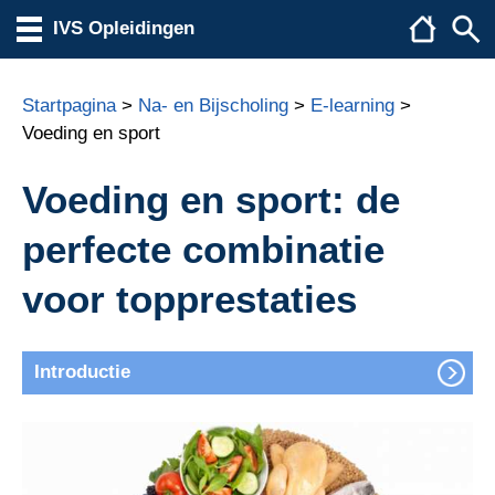
IVS Opleidingen
Startpagina
>
Na- en Bijscholing
>
E-learning
>
Voeding en sport
Voeding en sport: de
perfecte combinatie
voor topprestaties
Introductie