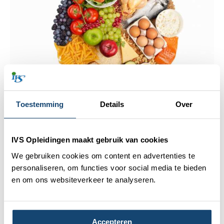
Toestemming
Details
Over
Waarom voeding en sport
onlosmakelijk met elkaar
IVS Opleidingen maakt gebruik van cookies
verbonden zijn
We gebruiken cookies om content en advertenties te
personaliseren, om functies voor social media te bieden
Wat je eet, bepaalt hoe je presteert. Of je nu traint om
en om ons websiteverkeer te analyseren.
sterker te worden, je uithoudingsvermogen wilt
verbeteren of simpelweg gezond en energiek door het
leven wilt gaan – voeding speelt een cruciale rol.
Accepteren