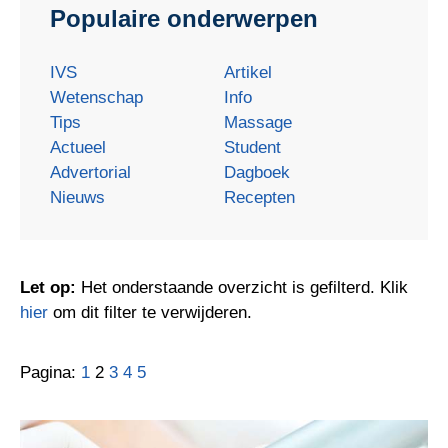
Populaire onderwerpen
IVS
Artikel
Wetenschap
Info
Tips
Massage
Actueel
Student
Advertorial
Dagboek
Nieuws
Recepten
Let op:
Het onderstaande overzicht is gefilterd. Klik
hier
om dit filter te verwijderen.
Pagina:
1
2
3
4
5