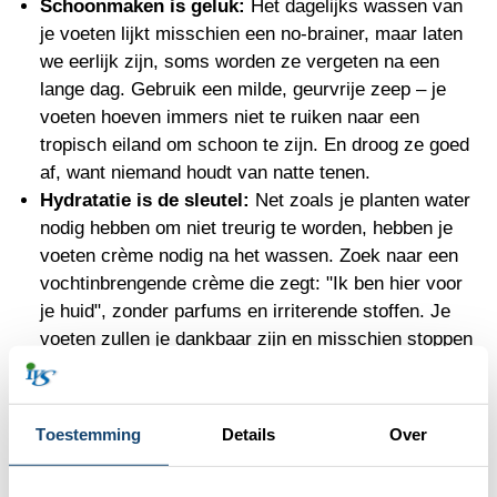
Schoonmaken is geluk:
Het dagelijks wassen van
je voeten lijkt misschien een no-brainer, maar laten
we eerlijk zijn, soms worden ze vergeten na een
lange dag. Gebruik een milde, geurvrije zeep – je
voeten hoeven immers niet te ruiken naar een
tropisch eiland om schoon te zijn. En droog ze goed
af, want niemand houdt van natte tenen.
Hydratatie is de sleutel:
Net zoals je planten water
nodig hebben om niet treurig te worden, hebben je
voeten crème nodig na het wassen. Zoek naar een
vochtinbrengende crème die zegt: "Ik ben hier voor
je huid", zonder parfums en irriterende stoffen. Je
voeten zullen je dankbaar zijn en misschien stoppen
ze met het voelen alsof ze door een woestijn lopen.
Schoenen:
Kies schoenen die ademen. Te strakke
schoenen zijn de vijand van blije voeten – Varieer je
Toestemming
Details
Over
schoenen om ze de kans te geven lucht te krijgen;
niemand houdt van een benauwde schoen, vooral je